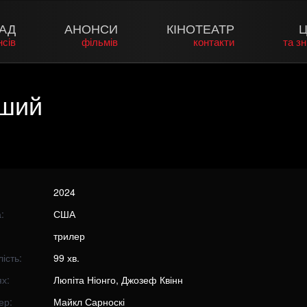
АД
АНОНСИ
КІНОТЕАТР
Ц
нсів
фільмів
контакти
та з
рший
2024
:
США
трилер
ість:
99 хв.
х:
Люпіта Ніонго, Джозеф Квінн
ер:
Майкл Сарноскі