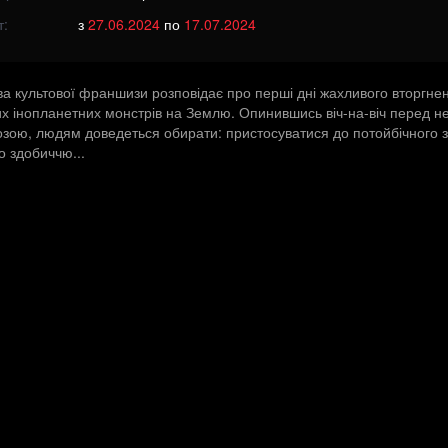
т:
з
27.06.2024
по
17.07.2024
ва культової франшизи розповідає про перші дні жахливого вторгне
их інопланетних монстрів на Землю. Опинившись віч-на-віч перед 
розою, людям доведеться обирати: пристосуватися до потойбічного з
о здобиччю...