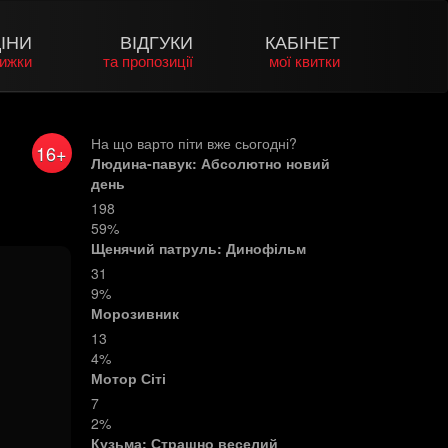
ІНИ
ВІДГУКИ
КАБІНЕТ
нижки
та пропозиції
мої квитки
На що варто піти вже сьогодні?
16+
Людина-павук: Абсолютно новий
день
198
59%
Щенячий патруль: Динофільм
31
9%
Морозивник
13
4%
Мотор Сіті
7
2%
Кузьма: Страшно веселий