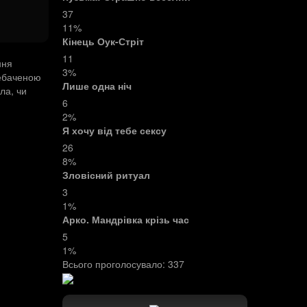
37
11%
Кінець Оук-Стріт
11
ння
3%
небаченою
Лише одна ніч
ла, чи
6
2%
Я хочу від тебе сексу
26
8%
Зловісний ритуал
3
1%
Арко. Мандрівка крізь час
5
1%
Всього проголосувало:
337