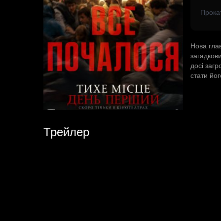
Прока
Нова гла
загадков
досі заг
стати йог
Трейлер