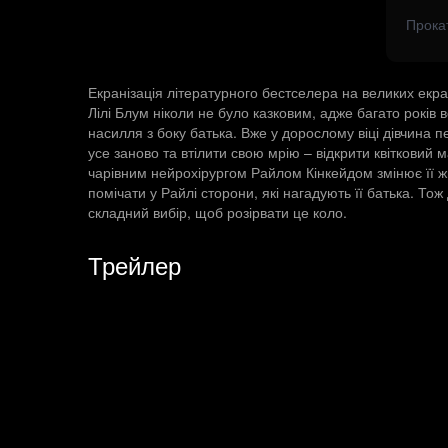
Прока
Екранізація літературного бестселера на великих екра
Лілі Блум ніколи не було казковим, адже багато років
насилля з боку батька. Вже у дорослому віці дівчина 
усе заново та втілити свою мрію – відкрити квітковий м
чарівним нейрохірургом Райлом Кінкейдом змінює її ж
помічати у Райлі сторони, які нагадують її батька. Тож
складний вибір, щоб розірвати це коло.
Трейлер