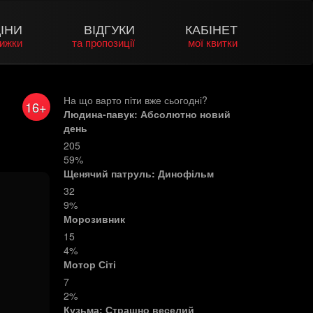
ІНИ
ВІДГУКИ
КАБІНЕТ
нижки
та пропозиції
мої квитки
На що варто піти вже сьогодні?
16+
Людина-павук: Абсолютно новий
день
205
59%
Щенячий патруль: Динофільм
32
9%
Морозивник
15
4%
Мотор Сіті
7
2%
Кузьма: Страшно веселий