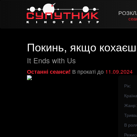
РОЗКЛ
сеа
Покинь, якщо кохаєш
It Ends with Us
Останні сеанси!
В прокаті до
11.09.2024
Рік:
Країна
Жанр:
Тривал
В роля
Режис