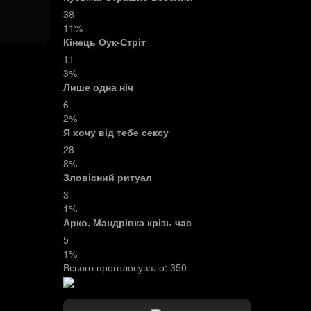
38
11%
Кінець Оук-Стріт
11
3%
Лише одна ніч
6
2%
Я хочу від тебе сексу
28
8%
Зловісний ритуал
3
1%
Арко. Мандрівка крізь час
5
1%
Всього проголосувало:
350