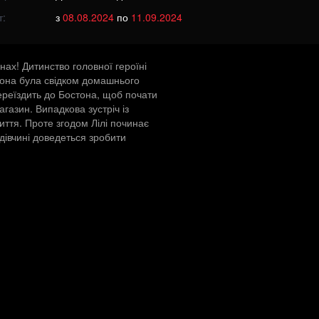
т:
з
08.08.2024
по
11.09.2024
нах! Дитинство головної героїні
 вона була свідком домашнього
переїздить до Бостона, щоб почати
агазин. Випадкова зустріч із
иття. Проте згодом Лілі починає
 дівчині доведеться зробити