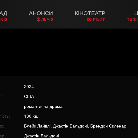
АД
АНОНСИ
КІНОТЕАТР
Ц
нсів
фільмів
контакти
та з
2024
:
США
романтична драма
ість:
130 хв.
х:
Блейк Лайвлі, Джастін Бальдоні, Брендон Скленар
ер:
Джастін Бальдоні