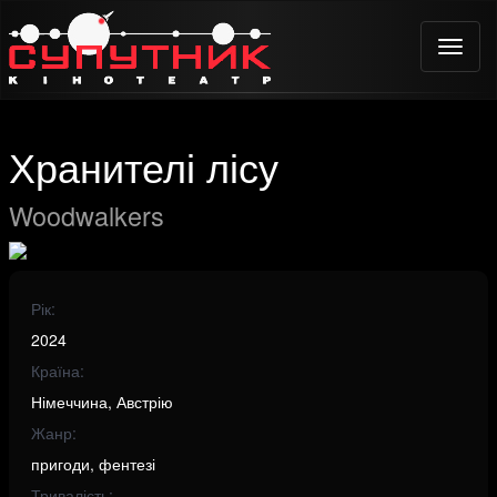
Toggle
naviga
Хранителі лісу
Woodwalkers
Рік:
2024
Країна:
Німеччина, Австрію
Жанр:
пригоди, фентезі
Тривалість: