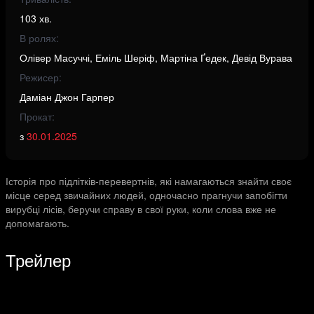
103 хв.
В ролях:
Олівер Масуччі, Еміль Шеріф, Мартіна Ґедек, Девід Вурава
Режисер:
Даміан Джон Гарпер
Прокат:
з
30.01.2025
Історія про підлітків-перевертнів, які намагаються знайти своє
місце серед звичайних людей, одночасно прагнучи запобігти
вирубці лісів, беручи справу в свої руки, коли слова вже не
допомагають.
Трейлер