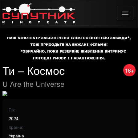
Toggle
naviga
Ти – Космос
16+
U Are the Universe
Рік:
2024
Країна:
Україна