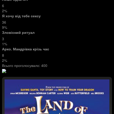
6
2%
Я хочу від тебе сексу
36
9%
Зловісний ритуал
3
1%
Арко. Мандрівка крізь час
8
2%
Всього проголосувало:
400