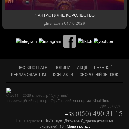
ФАНТАСТИЧНЕ КОРОЛІВСТВО
Дивіться з
01.10.2026
ПРО КІНОТЕАТР
НОВИНИ
АКЦІЇ
ВАКАНСІЇ
РЕКЛАМОДАВЦЯМ
КОНТАКТИ
ЗВОРОТНІЙ ЗВ'ЯЗОК
© 2011 – 2026 кінотеатр "Супутник"
Інформаційний партнер -
Український кінопортал KinoFilms
для довідок:
(050) 490 31 15
+38
Наша адреса:
м. Київ, вул. Джохара Дудаєва (колишня
Іскрівська), 18
|
Мапа проїзду