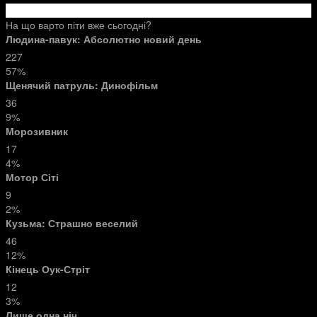
На що варто піти вже сьогодні?
Людина-павук: Абсолютно новий день
227
57%
Щенячий патруль: Динофільм
36
9%
Морозивник
17
4%
Мотор Сіті
9
2%
Кузьма: Страшно веселий
46
12%
Кінець Оук-Стріт
12
3%
Лише одна ніч