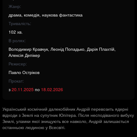
Жанр:
драма, комедія, наукова фантастика
Тривалість:
102 хв.
В ролях:
Володимир Кравчук, Леонід Попадько, Дарія Плахтій,
Алексія Депікер
Режисер:
Павло Остріков
Прокат:
з
20.11.2025
по
18.02.2026
Український космічний далекобійник Андрій перевозить ядерні
відходи з Землі на супутник Юпітера. Після несподіваного вибуху
Землі, уламки якої знищують все навколо, Андрій залишається
останньою людиною у Всесвіті.