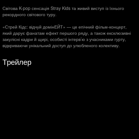
Світова K-pop сенсація Stray Kids та живий виступ із їхнього
рекордного світового туру.
«Стрей Кідс: відчуй домінЕЙТ» — це епічний фільм-концерт,
який дарує фанатам ефект першого ряду, а також ексклюзивні
закулісні кадри й щирі, особисті інтерв’ю з учасниками гурту,
відкриваючи унікальний доступ до улюбленого колективу.
Трейлер