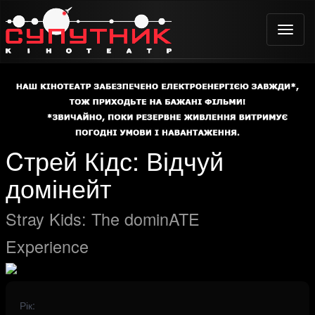
Toggle
naviga
Cтрей Кідс: Відчуй
домінейт
Stray Kids: The dominATE
Experience
Рік: