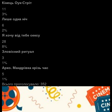
Кінець Оук-Стріт
11
3%
Лише одна ніч
6
2%
Я хочу від тебе сексу
28
8%
Зловісний ритуал
3
1%
Арко. Мандрівка крізь час
5
1%
Всього проголосувало:
352