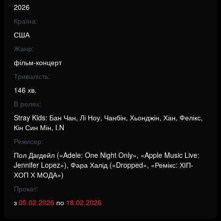
2026
Країна:
США
Жанр:
фільм-концерт
Тривалість:
146 хв.
В ролях:
Stray Kids: Бан Чан, Лі Ноу, Чанбін, Хьонджін, Хан, Фелікс,
Кін Син Мін, I.N
Режисер:
Пол Дагдейл («Adele: One Night Only», «Apple Music Live:
Jennifer Lopez»), Фара Халід («Dropped», «Ремікс: ХІП-
ХОП Х МОДА»)
Прокат:
з
05.02.2026
по
18.02.2026