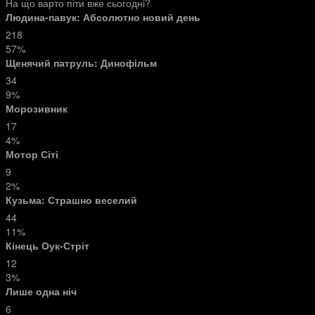
На що варто піти вже сьогодні?
Людина-павук: Абсолютно новий день
218
57%
Щенячий патруль: Динофільм
34
9%
Морозивник
17
4%
Мотор Сіті
9
2%
Кузьма: Страшно веселий
44
11%
Кінець Оук-Стріт
12
3%
Лише одна ніч
6