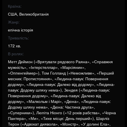
Країна:
США, Великобританія
Жанр:
епічна історія
Тривалість:
172 хв.
В ролях:
Метт Деймон («Врятувати рядового Раяна», «Справжня
мужність», «Інтерстеллар», «Марсіянин»,
«Оппенгеймер»), Том Голланд («Неможливе», «Перший
месник: Протистояння», «Людина-павук: Повернення
додому», «Людина-павук: Далеко від додому», «Людина-
павук: Додому шляху нема»), Зендея («Людина-павук:
Повернення додому», «Людина-павук: Далеко від
додому», «Малкольм і Марі», «Дюна», «Людина-павук:
Додому шляху нема», «Дюна: Частина друга»,
«Суперники»), Люпіта Ніонго («12 років рабства», «Чорна
Пантера», «Ми», «Тихе місце: День перший»), Шарліз
Терон («Адвокат диявола», «Монстр», «У долині Ела»,