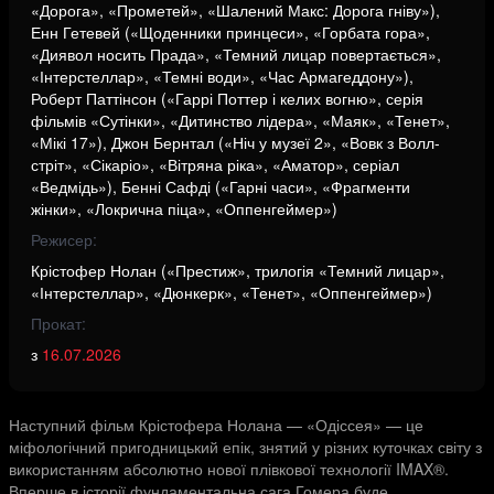
«Дорога», «Прометей», «Шалений Макс: Дорога гніву»),
Енн Гетевей («Щоденники принцеси», «Горбата гора»,
«Диявол носить Прада», «Темний лицар повертається»,
«Інтерстеллар», «Темні води», «Час Армагеддону»),
Роберт Паттінсон («Гаррі Поттер і келих вогню», серія
фільмів «Сутінки», «Дитинство лідера», «Маяк», «Тенет»,
«Мікі 17»), Джон Бернтал («Ніч у музеї 2», «Вовк з Волл-
стріт», «Сікаріо», «Вітряна ріка», «Аматор», серіал
«Ведмідь»), Бенні Сафді («Гарні часи», «Фрагменти
жінки», «Локрична піца», «Оппенгеймер»)
Режисер:
Крістофер Нолан («Престиж», трилогія «Темний лицар»,
«Інтерстеллар», «Дюнкерк», «Тенет», «Оппенгеймер»)
Прокат:
з
16.07.2026
Наступний фільм Крістофера Нолана — «Одіссея» — це
міфологічний пригодницький епік, знятий у різних куточках світу з
використанням абсолютно нової плівкової технології IMAX®.
Вперше в історії фундаментальна сага Гомера буде