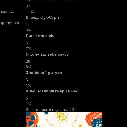
37
11%
 квитка.
Кінець Оук-Стріт
 народження
11
3%
Лише одна ніч
6
2%
Я хочу від тебе сексу
26
8%
Зловісний ритуал
3
1%
Арко. Мандрівка крізь час
5
1%
Всього проголосувало:
337