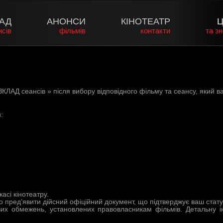
АД
АНОНСИ
КІНОТЕАТР
Ц
нсів
фільмів
контакти
та з
ЗКЛАД сеансів » після вибору відповідного фільму та сеансу, який ва
:
сі кінотеатру.
о пред
’
явити дійсний офіційний документ, що підтверджує ваш статус
их обмежень, установлених правовласникам фільмів. Детальну 