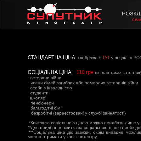
РОЗКЛ
сеа
ТУТ
СТАНДАРТНА ЦІНА
відображає
у розділі « РО
–
СОЦІАЛЬНА ЦІНА
110 грн
діє для таких категорій
ветерани війни
·
члени сімей загиблих або померлих ветеранів війни
·
особи з інвалідністю
·
студенти
·
школярі
·
пенсіонери
·
багатодітні сім
’
ї
·
безробітні (зареєстровані у службі зайнятості)
·
*Квиток за соціальною ціною можна придбати лише у ка
**Для придбання квитка за соціальною ціною необхідн
***Соціальна ціна діє завжди, окрім випадків можлив
можна отримати у касі кінотеатру.