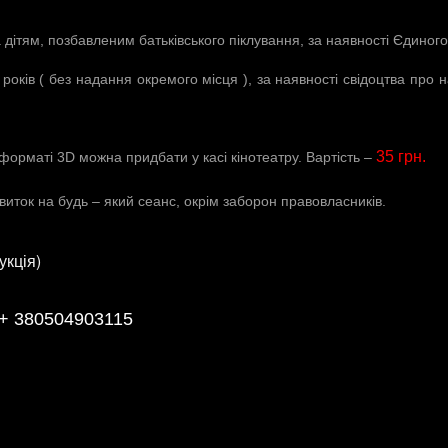
дітям, позбавленим батьківського піклування, за наявності Єдиного
років ( без надання окремого місця ), за наявності свідоцтва про
35 грн.
 форматі 3
D
можна придбати у касі кінотеатру. Вартість –
иток на будь – який сеанс, окрім заборон правовласників.
укція)
+ 380504903115