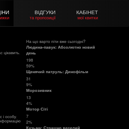
ІНИ
ВІДГУКИ
КАБІНЕТ
нижки
та пропозиції
мої квитки
На що варто піти вже сьогодні?
Людина-павук: Абсолютно новий
день
с цікавить.
198
59%
Щенячий патруль: Динофільм
31
9%
Морозивник
13
4%
Мотор Сіті
7
 і особу.
інформацію
2%
Кузьма: Страшно веселий