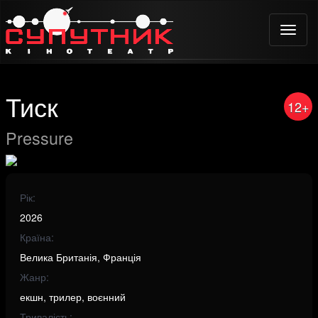
Toggle
naviga
Тиск
12+
Pressure
Рік:
2026
Країна:
Велика Британія, Франція
Жанр:
екшн, трилер, воєнний
Тривалість: