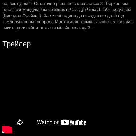
поразка у війні. Остаточне рішення залишається за Верховним
головнокомандувачем союзних військ Дуайтом Д. Ейзенхауером
(Брендан Фрейзер). За лічені години до висадки солдатів під
командуванням генерала Монтгомері (Деміен Льюїс) на волосині
висить доля війни та життя мільйонів людей…
Трейлер