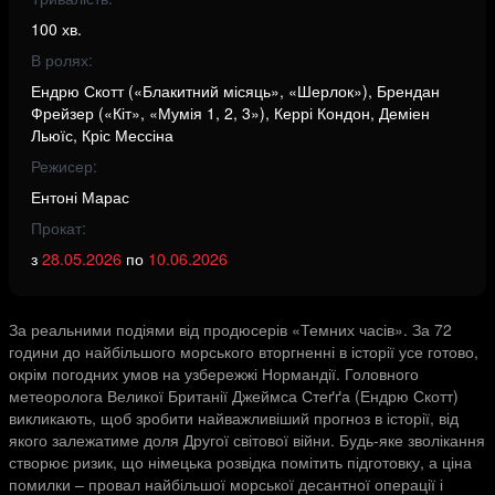
100 хв.
В ролях:
Ендрю Скотт («Блакитний місяць», «Шерлок»), Брендан
Фрейзер («Кіт», «Мумія 1, 2, 3»), Керрі Кондон, Деміен
Льюїс, Кріс Мессіна
Режисер:
Ентоні Марас
Прокат:
з
28.05.2026
по
10.06.2026
За реальними подіями від продюсерів «Темних часів». За 72
години до найбільшого морського вторгненні в історії усе готово,
окрім погодних умов на узбережжі Нормандії. Головного
метеоролога Великої Британії Джеймса Стеґґа (Ендрю Скотт)
викликають, щоб зробити найважливіший прогноз в історії, від
якого залежатиме доля Другої світової війни. Будь-яке зволікання
створює ризик, що німецька розвідка помітить підготовку, а ціна
помилки – провал найбільшої морської десантної операції і