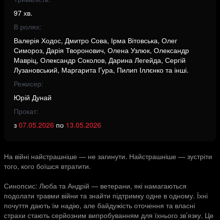
97 хв.
В ролях:
Валерія Ходос, Дмитро Сова, Ірма Вітовська, Олег
Симороз, Дарія Творонович, Олена Узлюк, Олександр
Мавріц, Олександр Соколов, Дарина Легейда, Сергій
Лузановський, Маргарита Гура, Пилип Іллєнко та інші.
Режисер:
Юрій Дунай
Прокат:
з
07.05.2026
по
13.05.2026
На війні найстрашніше — не загинути. Найстрашніше — зустріти
того, кого боїшся втратити.
Синопсис: Люба та Андрій — ветерани, які намагаються
подолати травми війни та знайти підтримку одне в одному. Їхні
почуття дають їм надію, але байдужість оточення та власні
страхи стають серйозним випробуванням для їхнього зв’язку. Це