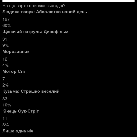
На що варто піти вже сьогодні?
Людина-павук: Абсолютно новий день
197
60%
Щенячий патруль: Динофільм
31
9%
Морозивник
12
4%
Мотор Сіті
7
2%
Кузьма: Страшно веселий
33
10%
Кінець Оук-Стріт
11
3%
Лише одна ніч