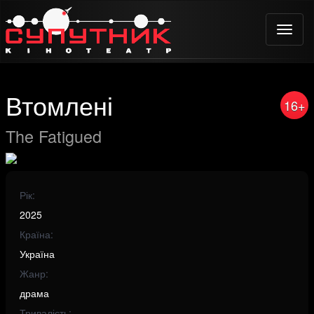
Toggle
naviga
Втомлені
16+
The Fatigued
Рік:
2025
Країна:
Україна
Жанр:
драма
Тривалість: