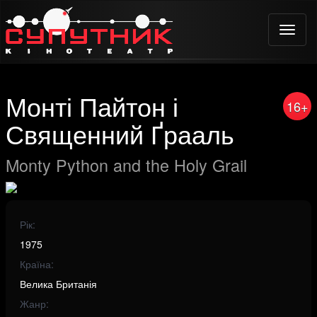
Toggle
naviga
Монті Пайтон і
16+
Священний Ґрааль
Monty Python and the Holy Grail
Рік:
1975
Країна:
Велика Британія
Жанр: