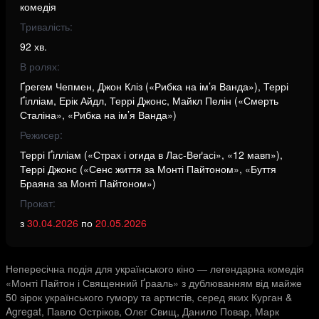
комедія
Тривалість:
92 хв.
В ролях:
Ґрегем Чепмен, Джон Кліз («Рибка на ім’я Ванда»), Террі
Ґілліам, Ерік Айдл, Террі Джонс, Майкл Пелін («Смерть
Сталіна», «Рибка на ім’я Ванда»)
Режисер:
Террі Ґілліам («Страх і огида в Лас-Веґасі», «12 мавп»),
Террі Джонс («Сенс життя за Монті Пайтоном», «Буття
Браяна за Монті Пайтоном»)
Прокат:
з
30.04.2026
по
20.05.2026
Непересічна подія для українського кіно — легендарна комедія
«Монті Пайтон і Священний Ґрааль» з дублюванням від майже
50 зірок українського гумору та артистів, серед яких Курган &
Agregat, Павло Остріков, Олег Свищ, Данило Повар, Марк