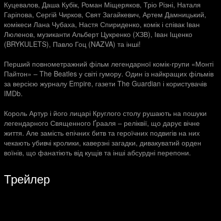
Куцевалов, Даша Кубік, Роман Міщеряков, Тріо Різні, Наталя
Гаріпова, Сергій Чирков, Свят Загайкевич, Артем Дамницький,
комікеси Лана Чубаха, Настя Спириденко, комік і співак Іван
Люленов, музиканти Альберт Цукренко (ХЗВ), Іван Іщенко
(BRYKULETS), Павло Гоц (NAZVA) та інші!
Перший повнометражний фільм легендарної комік-групи «Монті
Пайтон» – The Beatles у світі гумору. Один із найкращих фільмів
за версією журналу Empire, газети The Guardian і користувачів
IMDb.
Король Артур і його лицарі Круглого столу рушають на пошуки
легендарного Священного Ґрааля – реліквії, що дарує вічне
життя. Але замість епічних битв та героїчних подвигів на них
чекають убивчі кролики, каверзні загадки, дивакуватий орден
воїнів, що фанатіють від кущів та інші абсурдні перепони.
Трейлер