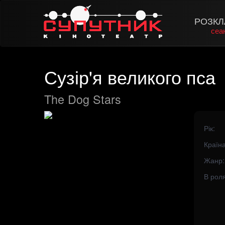
РОЗКЛ
сеа
Сузір'я великого пса
The Dog Stars
Рік:
Країна
Жанр:
В роля