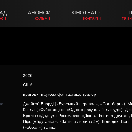
АД
АНОНСИ
КІНОТЕАТР
Ц
нсів
фільмів
контакти
та з
2026
:
США
пригоди, наукова фантастика, трилер
х:
Джейкоб Елорді («Буремний перевал», «Солтберн»), М
Кволлі («Субстанція», «Одного разу в… Голлівуді»), Дж
Бролін («Дедпул і Росомаха», «Дюна: Частина друга»), 
Пірс («Бруталіст», «Залізна людина 3»), Бенедикт Вонґ
(«Зброя») та інші