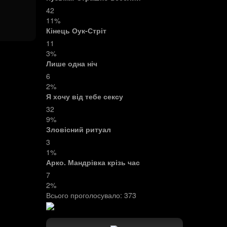
42
11%
Кінець Оук-Стріт
11
3%
Лише одна ніч
6
2%
Я хочу від тебе сексу
32
9%
Зловісний ритуал
3
1%
Арко. Мандрівка крізь час
7
2%
Всього проголосувало:
373