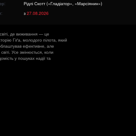
ер:
Рідлі Скотт («Гладіатор», «Марсіянин»)
т:
з
27.08.2026
світі, де виживання — це
сторію Гіґа, молодого пілота, який
 облаштував ефективне, але
віті. Усе змінюється, коли
омість у пошуках надії та