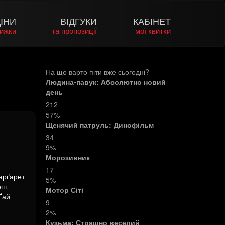
ІНИ
ВІДГУКИ
КАБІНЕТ
нижки
та пропозиції
мої квитки
На що варто піти вже сьогодні?
Людина-павук: Абсолютно новий
день
212
57%
Щенячий патруль: Динофільм
34
9%
Морозивник
17
арґарет
5%
ош
Мотор Сіті
Ґай
9
2%
Кузьма: Страшно веселий