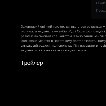
Режис
Прока
Захопливий епічний трилер, дія якого розгортається у 
інстинкт, а людяність — вибір. Рідлі Скотт розповідає і
разом із військовим спеціалістом із виживання Бенґлі
ізольоване укриття в жорстокому постапокаліптичному с
загадковий радіосигнал спонукає Гіґа вирушити в невід
людяності, в існування яких він досі вірить.
Трейлер