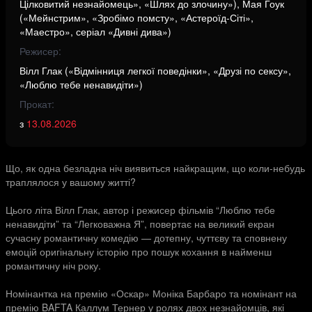
Цілковитий незнайомець», «Шлях до злочину»), Мая Гоук
(«Мейнстрим», «Зробімо помсту», «Астероїд-Сіті»,
«Маестро», серіал «Дивні дива»)
Режисер:
Вілл Глак («Відмінниця легкої поведінки», «Друзі по сексу»,
«Люблю тебе ненавидіти»)
Прокат:
з
13.08.2026
Що, як одна безладна ніч виявиться найкращим, що коли-небудь
траплялося у вашому житті?
Цього літа Вілл Глак, автор і режисер фільмів “Люблю тебе
ненавидіти” та “Легковажна Я”, повертає на великий екран
сучасну романтичну комедію — дотепну, чуттєву та сповнену
емоцій оригінальну історію про пошук кохання в найменш
романтичну ніч року.
Номінантка на премію «Оскар» Моніка Барбаро та номінант на
премію BAFTA Каллум Тернер у ролях двох незнайомців, які