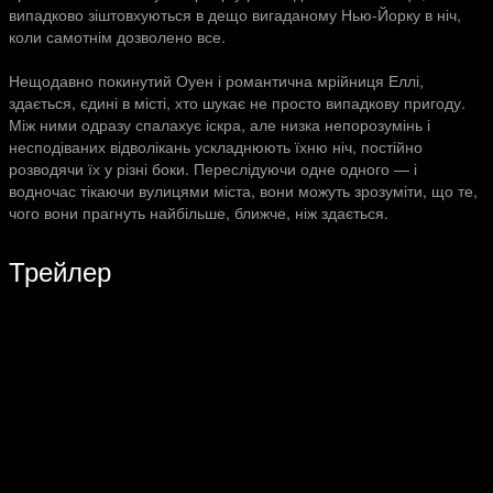
випадково зіштовхуються в дещо вигаданому Нью-Йорку в ніч,
коли самотнім дозволено все.
Нещодавно покинутий Оуен і романтична мрійниця Еллі,
здається, єдині в місті, хто шукає не просто випадкову пригоду.
Між ними одразу спалахує іскра, але низка непорозумінь і
несподіваних відволікань ускладнюють їхню ніч, постійно
розводячи їх у різні боки. Переслідуючи одне одного — і
водночас тікаючи вулицями міста, вони можуть зрозуміти, що те,
чого вони прагнуть найбільше, ближче, ніж здається.
Трейлер