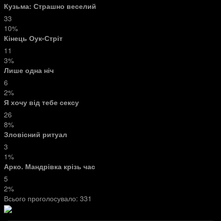
Кузьма: Страшно веселий
33
10%
Кінець Оук-Стріт
11
3%
Лише одна ніч
6
2%
Я хочу від тебе сексу
26
8%
Зловісний ритуал
3
1%
Арко. Мандрівка крізь час
5
2%
Всього проголосувало:
331