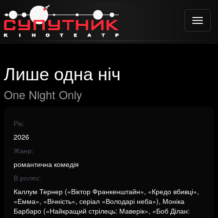
Toggle
naviga
Лише одна ніч
One Night Only
Рік:
2026
Жанр:
романтична комедія
В ролях:
Каллум Тернер («Віктор Франкенштайн», «Кредо вбивці»,
«Емма», «Вічність», серіал «Володарі неба»), Моніка
Барбаро («Найкращий стрілець: Маверік», «Боб Ділан: