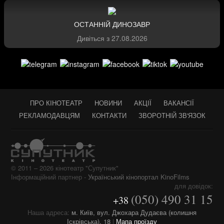
ОСТАННІЙ ДИНОЗАВР
Дивіться з
27.08.2026
ПРО КІНОТЕАТР
НОВИНИ
АКЦІЇ
ВАКАНСІЇ
РЕКЛАМОДАВЦЯМ
КОНТАКТИ
ЗВОРОТНІЙ ЗВ'ЯЗОК
© 2011 – 2026 кінотеатр "Супутник"
Інформаційний партнер -
Український кінопортал KinoFilms
для довідок:
(050) 490 31 15
+38
Наша адреса:
м. Київ, вул. Джохара Дудаєва (колишня
Іскрівська), 18
|
Мапа проїзду