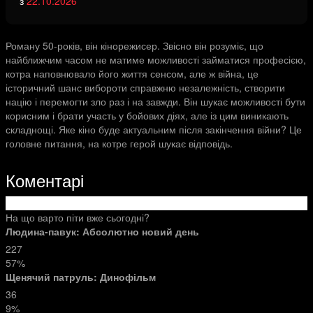
з
22.10.2026
Роману 50-років, він кінорежисер. Звісно він розуміє, що
найближчим часом не матиме можливості займатися професією,
котра наповнювало його життя сенсом, але ж війна, це
історичний шанс вибороти справжню незалежність, створити
націю і перемогти зло раз і на завжди. Він шукає можливості бути
корисним і брати участь у бойових діях, але із цим виникають
складнощі. Яке кіно буде актуальним після закінчення війни? Це
головне питання, на котре герой шукає відповідь.
Коментарі
На що варто піти вже сьогодні?
Людина-павук: Абсолютно новий день
227
57%
Щенячий патруль: Динофільм
36
9%