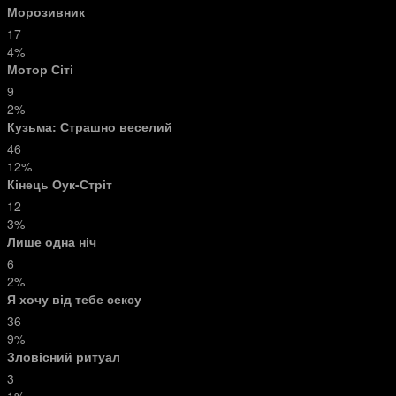
Морозивник
17
4%
Мотор Сіті
9
2%
Кузьма: Страшно веселий
46
12%
Кінець Оук-Стріт
12
3%
Лише одна ніч
6
2%
Я хочу від тебе сексу
36
9%
Зловісний ритуал
3