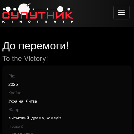
Toggle
naviga
До перемоги!
To the Victory!
Рік:
2025
Країна:
Україна, Литва
Жанр:
військовий, драма, комедія
Прокат: