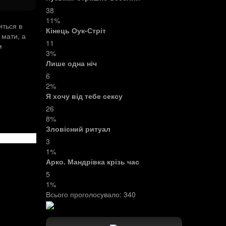
38
11%
иться в
Кінець Оук-Стріт
 мати, а
11
м
3%
Лише одна ніч
6
2%
Я хочу від тебе сексу
26
8%
Зловісний ритуал
3
1%
Арко. Мандрівка крізь час
5
1%
Всього проголосувало:
340