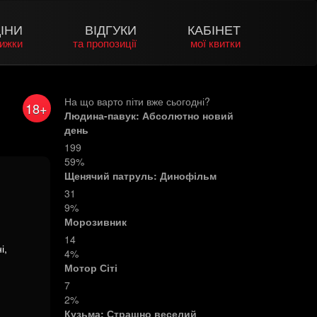
ІНИ
ВІДГУКИ
КАБІНЕТ
нижки
та пропозиції
мої квитки
На що варто піти вже сьогодні?
18+
Людина-павук: Абсолютно новий
день
199
59%
Щенячий патруль: Динофільм
31
9%
Морозивник
14
і,
4%
Мотор Сіті
7
2%
Кузьма: Страшно веселий