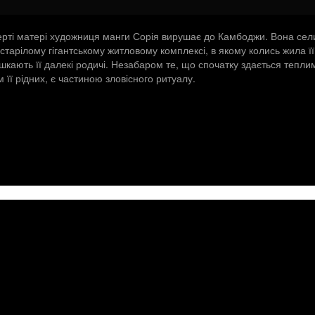
ерті матері художниця манги Сорія вирушає до Камбоджи. Вона сел
старілому гігантському житловому комплексі, в якому колись жила її
шкають її далекі родичі. Незабаром те, що спочатку здається тепли
її рідних, є частиною зловісного ритуалу.