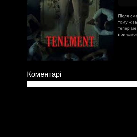
Після см
тому ж за
тепер ме
прийомом 
Коментарі