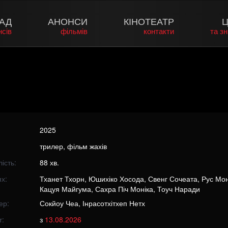
АД
АНОНСИ
КІНОТЕАТР
Ц
нсів
фільмів
контакти
та з
2025
трилер, фільм жахів
ість:
88 хв.
х:
Тханет Тхорн, Юшихіко Хосода, Свенг Сочеата, Рус Мон
Кацуя Майгума, Сахра Піч Моніка, Тоуч Наради
ер:
Сокйоу Чеа, Інрасотхітхеп Нетх
т:
з
13.08.2026