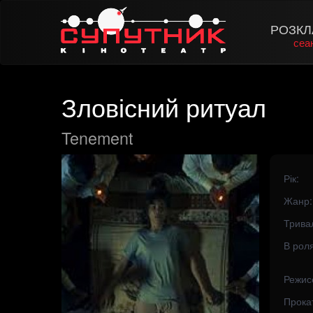
РОЗКЛ
сеа
Зловісний ритуал
Tenement
Рік:
Жанр:
Тривал
В роля
Режис
Прока