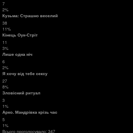
7
2%
Кузьма: Страшно веселий
38
11%
Кінець Оук-Стріт
11
3%
Лише одна ніч
6
2%
Я хочу від тебе сексу
27
8%
Зловісний ритуал
3
1%
Арко. Мандрівка крізь час
5
1%
Всього проголосувало:
347