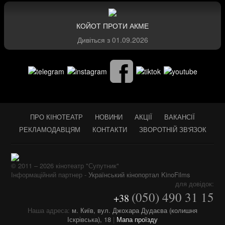
КОЙОТ ПРОТИ АКМЕ
Дивіться з
01.09.2026
ПРО КІНОТЕАТР
НОВИНИ
АКЦІЇ
ВАКАНСІЇ
РЕКЛАМОДАВЦЯМ
КОНТАКТИ
ЗВОРОТНІЙ ЗВ'ЯЗОК
© 2011 – 2026 кінотеатр "Супутник"
Інформаційний партнер -
Український кінопортал KinoFilms
для довідок:
(050) 490 31 15
+38
Наша адреса:
м. Київ, вул. Джохара Дудаєва (колишня
Іскрівська), 18
|
Мапа проїзду