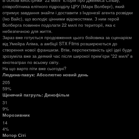
В основі кінострічки "22 милі" історія про Джеймса Сільву,
співробітника елітного підрозділу ЦРУ (Марк Волберг), який
отримує завдання знайти і доставити з Індонезії агента розвідки
(Іко Вайс), що володіє цінними відомостями. З ним герой
Волберга повинен подолати 22 милі по території, яка є
небезпечною для життя.
Зараз вже готується продовження цього бойовика за сценарієм
від Умейра Аліма, а амбіції STX Films розширюються до
створення нової франшизи. Втім, перспективність цієї ідеї буде
зрозуміла вже за деякий час після широкої прем'єри "22 милі" в
кінотеатрах по всьому світу.
На що варто піти вже сьогодні?
Людина-павук: Абсолютно новий день
205
59%
Щенячий патруль: Динофільм
31
9%
Морозивник
14
4%
Мотор Сіті