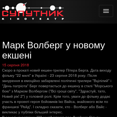
Toggle
naviga
Марк Волберг у новому
екшені
15 серпня 2018
Скоро в прокаті новий екшен-трилер Пітера Берга. Дата виходу
фільму "22 милі" в Україні - 23 серпня 2018 року. Після
занурення в емоційно забарвлені політичні трилери "Вцілілий" і
"День патріота" Берг повертається до екшену в стилі "Морського
бою" з Марком Волбергом ("Всі гроші світу", "Здрастуй, тато,
Новий рік! 2") у головній ролі. Крім того, уваги до фільму додає
участь в проекті героя бойовиків Іко Вайса, знайомого всім по
франшизі "Рейд". І складно сказати, хто - Волберг або Вайс -
викликає у публіки більший інтерес.