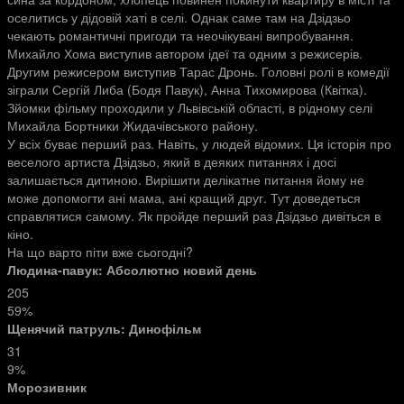
оселитись у дідовій хаті в селі. Однак саме там на Дзідзьо
чекають романтичні пригоди та неочікувані випробування.
Михайло Хома виступив автором ідеї та одним з режисерів.
Другим режисером виступив Тарас Дронь. Головні ролі в комедії
зіграли Сергій Либа (Бодя Павук), Анна Тихомирова (Квітка).
Зйомки фільму проходили у Львівській області, в рідному селі
Михайла Бортники Жидачівського району.
У всіх буває перший раз. Навіть, у людей відомих. Ця історія про
веселого артиста Дзідзьо, який в деяких питаннях і досі
залишається дитиною. Вирішити делікатне питання йому не
може допомогти ані мама, ані кращий друг. Тут доведеться
справлятися самому. Як пройде перший раз Дзідзьо дивіться в
кіно.
На що варто піти вже сьогодні?
Людина-павук: Абсолютно новий день
205
59%
Щенячий патруль: Динофільм
31
9%
Морозивник