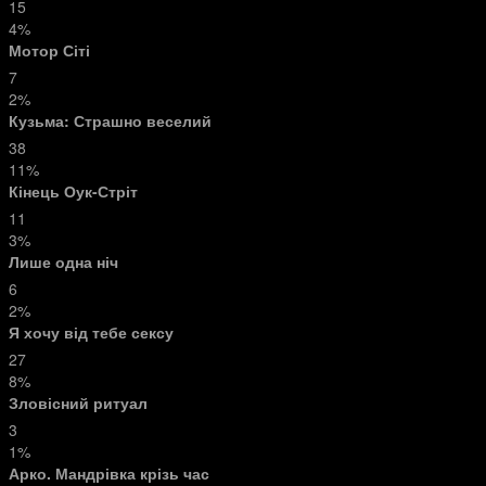
15
4%
Мотор Сіті
7
2%
Кузьма: Страшно веселий
38
11%
Кінець Оук-Стріт
11
3%
Лише одна ніч
6
2%
Я хочу від тебе сексу
27
8%
Зловісний ритуал
3
1%
Арко. Мандрівка крізь час