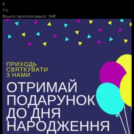
5
1%
Всього проголосувало:
348