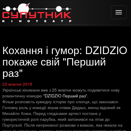
Toggle
naviga
Кохання і гумор: DZIDZIO
покаже свій "Перший
раз"
23 жовтня 2018
Українські кіномани вже з 25 жовтня можуть подивитися нову
романтичну комедію
"DZIDZIO Перший раз".
Фільм розповість кумедну історію про хлопця, що закохався.
Головну роль у комедії зіграв співак Дзідзьо, менш відомий як
Михайло Хома. Перед глядачами артист постане у
гумористичній ролі парубка, який запізнився на літак до
Португалії. Після неприємної розмови з мамою, яка чекала на
сина за кордоном, хлопець повинен покинути квартиру в місті та