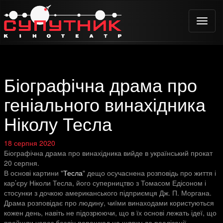
Toggle
naviga
Біографічна драма про
геніального винахідника
Ніколу Тесла
18 серпня 2020
Біографічна драма про винахідника вийде в український прокат
20 серпня.
В основі картини "
Тесла
" дещо осучаснена розповідь про життя і
кар’єру Ніколи Тесла, його суперництво з Томасом Едісоном і
стосунки з дочкою американського підприємця Дж. П. Моргана.
Драма розповідає про людину, чиїми винаходами користуються
кожен день, навіть не підозрюючи, що в їх основі лежать ідеї, що
пройшли через безліч перешкод на шляху до реалізації.