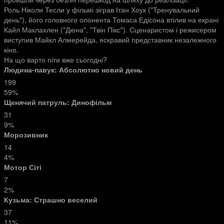
Роль Ніколи Тесли у фільмі зіграв Ітан Хоук ("Тренувальний
день"), його головного опонента Томаса Едісона втілив на екрані
Кайл Маклахлен ("Дюна", "Твін Пікс"). Сценаристом і режисером
виступив Майкл Алмерейда, яскравий представник незалежного
кіно.
На що варто піти вже сьогодні?
Людина-павук: Абсолютно новий день
199
59%
Щенячий патруль: Динофільм
31
9%
Морозивник
14
4%
Мотор Сіті
7
2%
Кузьма: Страшно веселий
37
11%