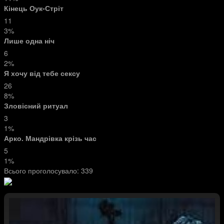
Кінець Оук-Стріт
11
3%
Лише одна ніч
6
2%
Я хочу від тебе сексу
26
8%
Зловісний ритуал
3
1%
Арко. Мандрівка крізь час
5
1%
Всього проголосувало:
339