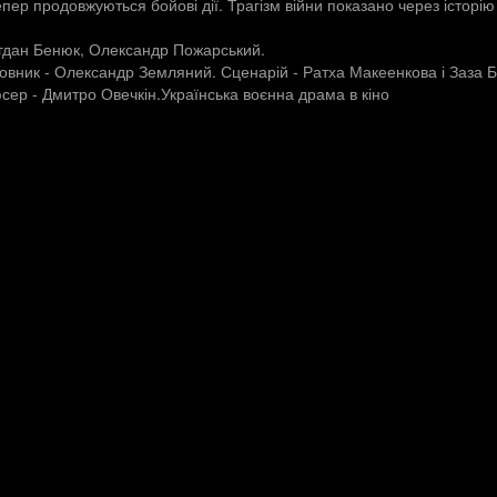
епер продовжуються бойові дії. Трагізм війни показано через історію 
огдан Бенюк, Олександр Пожарський.
овник - Олександр Земляний. Сценарій - Ратха Макеенкова і Заза Б
сер - Дмитро Овечкін.Українська воєнна драма в кіно