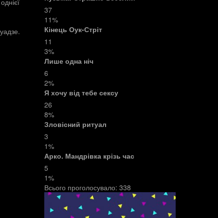
однієї
37
11%
Кінець Оук-Стріт
уадзе.
11
3%
Лише одна ніч
6
2%
Я хочу від тебе сексу
26
8%
Зловісний ритуал
3
1%
Арко. Мандрівка крізь час
5
1%
Всього проголосувало:
338