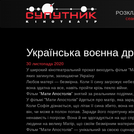
РОЗКЛ
сеа
Українська воєнна др
30 листопада 2020
У широкий кінотеатральний прокат виходить фільм "Мат
яких загинули, захищаючи Україну
Любов матері — безмірна. Коли її сину загрожує небе
вона здатна на все, навіть пройти крізь пекло війни.
Фільм "
Мати Апостолів
" знятий за реальними подіями, 
У фільмі "Мати Апостолів" йдеться про матір, яка зара
Коли Софія дізнається, що літак її сина збито, вона не
він, чи може в полон попав. Заради його порятунку жі
ненависть і погрози. Вона й не здогадується на що спр
людини на велику Матір, що своїм безмірним материнс
Фільм "Мати Апостолів" — унікальний за своєю сцена