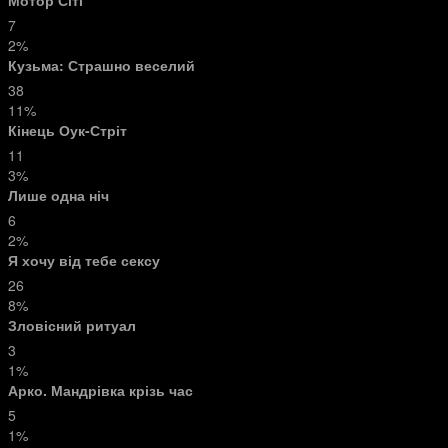
Мотор Сіті
7
2%
Кузьма: Страшно веселий
38
11%
Кінець Оук-Стріт
11
3%
Лише одна ніч
6
2%
Я хочу від тебе сексу
26
8%
Зловісний ритуал
3
1%
Арко. Мандрівка крізь час
5
1%