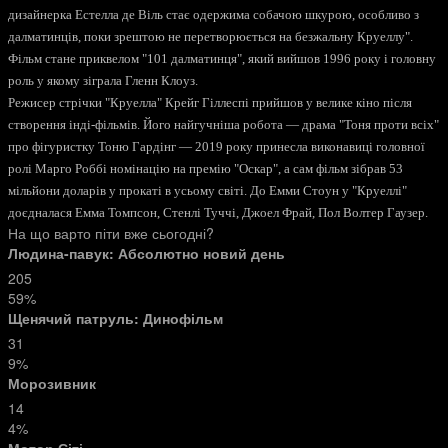
дизайнерка Естелла де Віль стає одержима собачою шкурою, особливо з
далматинців, поки зрештою не перетворюється на безжальну Круеллу".
Фільм стане приквелом "101 далматинця", який вийшов 1996 року і головну
роль у якому зіграла Гленн Клоуз.
Режисер стрічки "Круелла" Крейг Гіллеспі прийшов у велике кіно після
створення інді-фільмів. Його найгучніша робота — драма "Тоня проти всіх"
про фігуристку Тоню Гардінг — 2019 року принесла виконавиці головної
ролі Марго Роббі номінацію на премію "Оскар", а сам фільм зібрав 53
мільйони доларів у прокаті в усьому світі. До Емми Стоун у "Круеллі"
доєдналася Емма Томпсон, Стенлі Туччі, Джоел Фрай, Пол Волтер Гаузер.
На що варто піти вже сьогодні?
Людина-павук: Абсолютно новий день
205
59%
Щенячий патруль: Динофільм
31
9%
Морозивник
14
4%