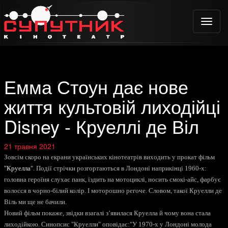
Toggle
naviga
Емма Стоун дає нове
життя культовій лиходійці
Disney - Круеллі де Віл
21 травня 2021
Зовсім скоро на екрани українських кінотеатрів виходить у прокат фільм
"
Круелла
"
. Події стрічки розгортаються в Лондоні наприкінці 1960-х:
головна героїня слухає панк, їздить на мотоциклі, носить смокі-айс, фарбує
волосся в чорно-білий колір. І моторошно регоче. Словом, такої Круелли де
Віль ми ще не бачили.
Новий фільм покаже, звідки взагалі з’явилася Круелла й чому вона стала
лиходійкою. Синопсис "Круелли" оповідає:"У 1970-х у Лондоні молода