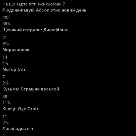
На що варто піти вже сьогодні?
Людина-павук: Абсолютно новий день
205
59%
Щенячий патруль: Динофільм
31
9%
Морозивник
14
4%
Мотор Сіті
7
2%
Кузьма: Страшно веселий
38
11%
Кінець Оук-Стріт
11
3%
Лише одна ніч
6