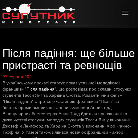
Toggle
naviga
Після падіння: ще більше
пристрасті та ревнощів
27 серпня 2021
В українському прокаті стартує показ успішної молодіжної
франшизи "
Після падіння
", що розповідає про складні стосунки
студентів Тесси Янг та Хардіна Скотта. Романтичний фільм
"Після падіння" є третьою частиною франшизи "Після" за
бестселерами американської письменниці Анни Тодд.
В популярних бестселерах Анни Тодд йдеться про складні та
дуже чуттєві стосунки молодих студентів Тесси Янг у виконанні
Джозефін Ленгфорд та Хардіна Скотта у виконанні Хіро Файнс-
Тіффіна. У тизері також з'явився новачок франшизи - актор і