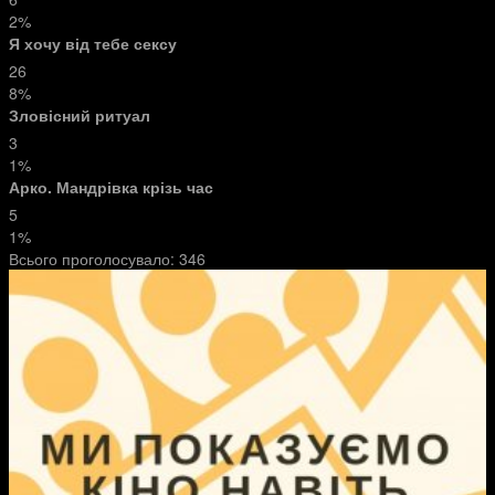
2%
Я хочу від тебе сексу
26
8%
Зловісний ритуал
3
1%
Арко. Мандрівка крізь час
5
1%
Всього проголосувало:
346