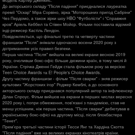
модель Картер Дженкінс.
До акторського складу "Після падіння" приєдналися лауреатка
премії "Оскар" Міра Сорвіно, зірка "Моторошних пригод Сабріни"
Чез Пердомо, а також зірки шоу HBO "Футболісти" і "Справжня
кров" Аріель Кеббел та Стівен Мойєр. Фільми поставила відомий
інді-режисер Кастіль Лендон.
Повідомляється, що фінальні третю та четверту частини
франшизи "Після" знімали одночасно восени 2020 року з
дотриманням усіх правил безпеки.
Перша частина "Після" вийшла на великі екрани весною 2019
року, очоливши бокс-офіс більше дюжини країн, в тому числі й
України. Стрічка Дженні Гейдж стала фільмом року за версією
Teen Choice Awards та E! People's Choice Awards.
Другу частину франшизи - фільм "Після сварки" - зняв режисер
культових "Жорстоких ігор" Роджер Кемблі, а до основного
акторського складу приєднався популярний актор та інфлюенсер
Ділан Спроус. Фільм вийшов на екрани в перших числах вересня
2020 року і, попри обмеження, пов'язані з пандемією, став не
менш успішним, ніж перша частина. "Після сварки" дебютував в
українському бокс-офісі на другому місці, після блокбастера
"Тенет".
Прем'єра третьої частини історії Тесси Янг та Хардіна Скотта
"Після падіння" вже на великих екранах кінотеатрів країни.