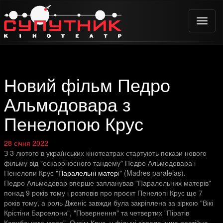
Toggle
naviga
Новий фільм Педро
Альмодовара з
Пенелопою Крус
28 січня 2022
З 3 лютого в українських кінотеатрах стартують покази нового
фільму від "оскароносного тандему" Педро Альмодовара і
Пенелопи Крус "
Паралельні матер
і" (Madres paralelas).
Педро Альмодовар вперше запланував "Паралельних матерів"
понад 9 років тому і розповів про проєкт Пенелопі Крус ще 7
років тому, а роль Дженіс завжди була закріплена за зіркою "Вікі
Крістіни Барселони", "Повернення" та четвертих "Піратів
Карибського моря". Окрім Крус, у фільмі зіграла інша постійна