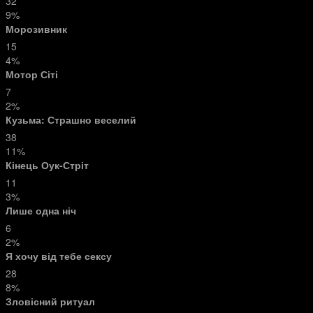
32
9%
Морозивник
15
4%
Мотор Сіті
7
2%
Кузьма: Страшно веселий
38
11%
Кінець Оук-Стріт
11
3%
Лише одна ніч
6
2%
Я хочу від тебе сексу
28
8%
Зловісний ритуал