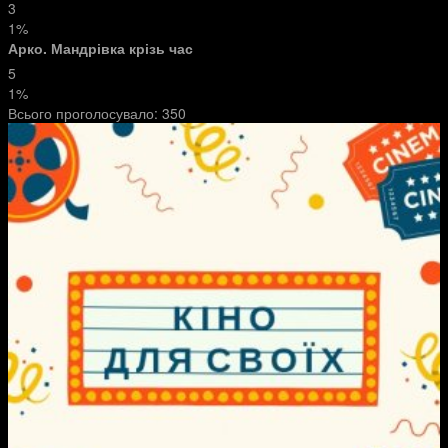
3
1%
Арко. Мандрівка крізь час
5
1%
Всього проголосувало:
350