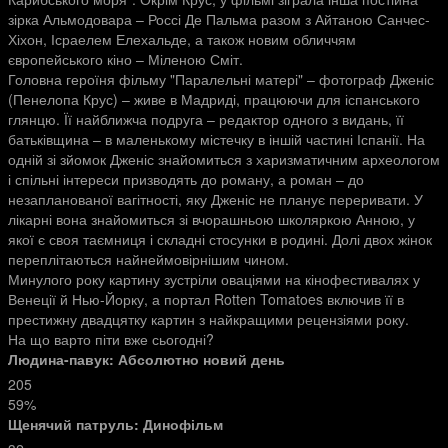
зірка Альмодовара – Россі Де Пальма разом з Айтаною Санчес-
Хіхон, Ісраелем Елехальде, а також новим обличчям
європейського кіно – Міленою Сміт.
Головна героїня фільму "Паралельні матері" – фотограф Дженіс
(Пенелопа Крус) – живе в Мадриді, працюючи для іспанського
глянцю. Її найближча подруга – редактор одного з видань, її
батьківщина – в маленькому містечку в іншій частині Іспанії. На
одній зі зйомок Дженіс знайомиться з харизматичним археологом
і спільні інтереси призводять до роману, а роман – до
незапланованої вагітності, яку Дженіс не планує переривати. У
лікарні вона знайомиться зі вчорашньою школяркою Анною, у
якої є своя таємниця і складні стосунки в родині. Долі двох жінок
переплітаються найнеймовірнішим чином.
Минулого року картину зустріли оваціями на кінофестивалях у
Венеції й Нью-Йорку, а портал Rotten Tomatoes включив її в
престижну двадцятку картин з найкращими рецензіями року.
На що варто піти вже сьогодні?
Людина-павук: Абсолютно новий день
205
59%
Щенячий патруль: Динофільм