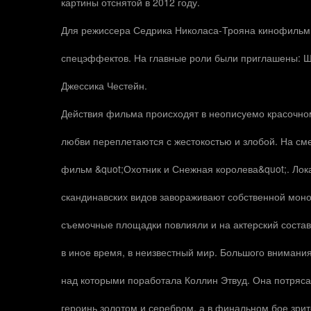
картины отснятой в 2012 году.
Для режиссера Седрика Николаса-Трояна кинофильм с
спецэффектов. На главные роли были приглашены: Ш
Джессика Честейн.
Действия фильма происходят в неописуемо красочном
любви переплетаются с жестокостью и злобой. На см
фильм &quot;Охотник и Снежная королева&quot;. Лок
скандинавских видов завораживают собственной мон
съемочные площадки повлияли и на актерский состав
в иное время, в неизвестный мир. Большого внимани
над которыми поработала Коллин Этвуд. Она потряс
героинь золотом и серебром, а в финальном бое зри