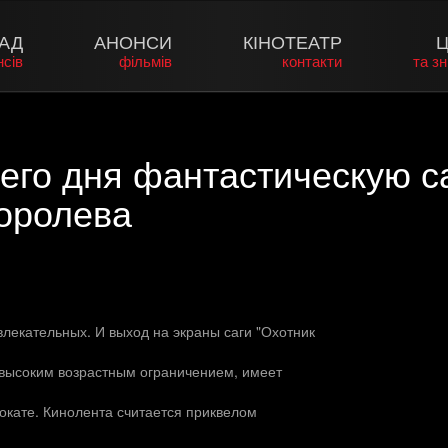
АД
АНОНСИ
КІНОТЕАТР
Ц
нсів
фільмів
контакти
та з
его дня фантастическую с
оролева
лекательных. И выход на экраны саги "Охотник
с высоким возрастным ограничением, имеет
окате. Кинолента считается приквелом