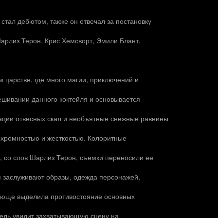
тал дебютом, также он отвечал за постановку
арлиз Терон, Крис Хемсворт, Эмили Блант,
 царстве, где много магии, приключений и
ешивании данного коктейля и основывается
ации отвесных скал и необъятные снежные равнины
охромностью и жесткостью. Колоритные
, со слов Шарлиз Терон, съемки переносили ее
я заслуживают образы, одежда персонажей,
ающе выделила противостояние основных
тель увидит захватывающую сцену на