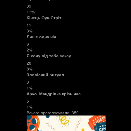
39
11%
Кінець Оук-Стріт
11
3%
Лише одна ніч
6
2%
Я хочу від тебе сексу
28
8%
Зловісний ритуал
3
1%
Арко. Мандрівка крізь час
5
1%
Всього проголосувало:
359