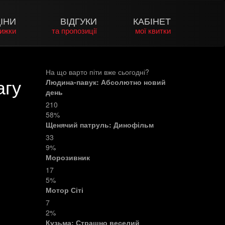
ІНИ
ВІДГУКИ
КАБІНЕТ
нижки
та пропозиції
мої квитки
На що варто піти вже сьогодні?
агу
Людина-павук: Абсолютно новий
день
210
58%
Щенячий патруль: Динофільм
33
9%
Морозивник
17
5%
Мотор Сіті
7
2%
Кузьма: Страшно веселий