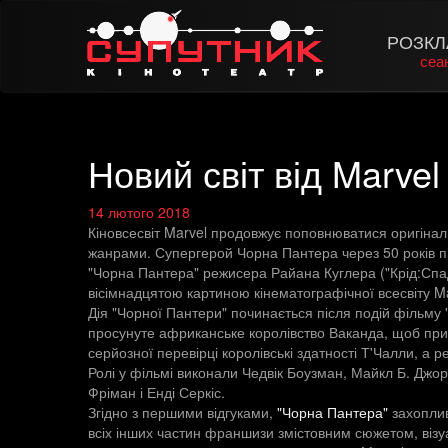
РОЗКЛ
сеа
Новий світ від Marvel
14 лютого 2018
Кіновсесвіт Marvel продовжує поповнюватися оригінал
жанрами. Супергерой Чорна Пантера через 50 років пі
"Чорна Пантера" режисера Райана Куглера ("Крід:Спад
вісімнадцятою картиною кінематографічної всесвіту Ma
Дія "Чорної Пантери" починається після подій фільму
просунуте африканське королівство Ваканда, щоб прист
серйозної перевірці королівські здатності Т'Чалли, а р
Ролі у фільмі виконали Чедвік Боузман, Майкл Б. Джор
Фріман і Енді Серкіс.
Згідно з першими відгуками,
"Чорна Пантера"
захоплив
всіх інших частин франшизи змістовним сюжетом, віз