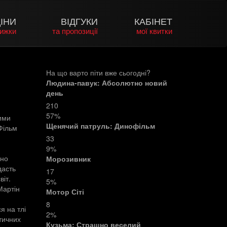
ІНИ
ВІДГУКИ
КАБІНЕТ
нижки
та пропозиції
мої квитки
На що варто піти вже сьогодні?
Людина-павук: Абсолютно новий
день
210
57%
ими
Щенячий патруль: Динофільм
Фільм
33
9%
чно
Морозивник
дасть
17
віт.
5%
Мартін
Мотор Сіті
8
я на тлі
2%
тичних
Кузьма: Страшно веселий