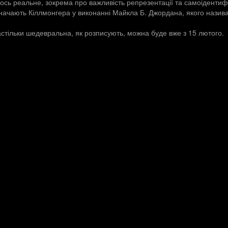
сь реальне, зокрема про важливість репрезентації та самоідентифі
начають Кіллмонгера у виконанні Майкла Б. Джордана, якого назив
астільки шедевральна, як розписують, можна буде вже з 15 лютого.