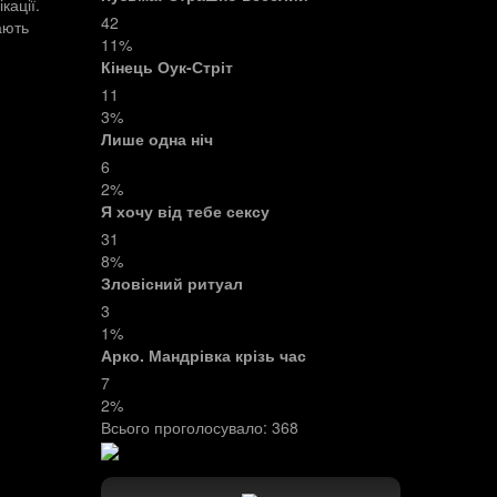
кації.
42
ають
11%
Кінець Оук-Стріт
11
3%
Лише одна ніч
6
2%
Я хочу від тебе сексу
31
8%
Зловісний ритуал
3
1%
Арко. Мандрівка крізь час
7
2%
Всього проголосувало:
368