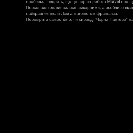
проблем. Говорять, що це перша робота Marvel про що
Персонажі теж виявилися шикарними, а особливо відз
найкращим після Локі антагоністом франшизи.
Перевірити самостійно, чи справді "Чорна Пантера" н