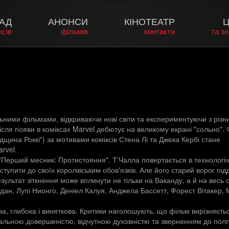
АД
АНОНСИ
КІНОТЕАТР
Ц
нсів
фільмів
контакти
та з
ьними фільмами, відкриваючи нові світи та експериментуючи з різн
сля появи в коміксах Marvel дебютує на великому екрані "сольно". 
щина Роккі") за мотивами коміксів Стена Лі та Джека Кербі стане
rvel.
 "Перший месник: Протистояння". Т'Чалла повертається в технологі
упити до своїх королівським обов'язків. Але його старий ворог під
езультат зіткнення може вплинути не тільки на Ваканду, а й на весь с
дан, Лупі Нионго, Деніел Калуя, Анджела Бассетт, Форест Вітакер, 
а, глибока і виняткова. Критики наголошують, що фільм вирізняєтьс
уальною довершеністю, відчутною духовністю та зверненням до полі