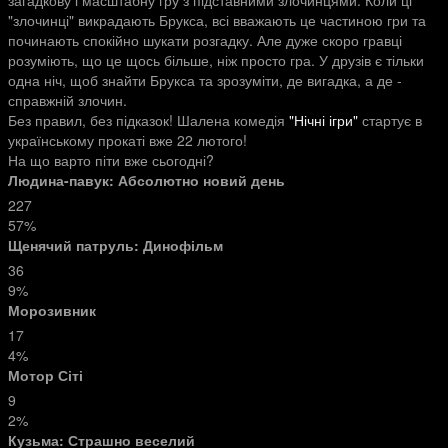
загадкову і масштабну гру з підставними злочинцями. Коли ці
"злочинці" викрадають Брукса, всі вважають це частиною гри та
починають спокійно шукати розгадку. Але дуже скоро гравці
розуміють, що це щось більше, ніж просто гра. У друзів є тільки
одна ніч, щоб знайти Брукса та зрозуміти, де вигадка, а де -
справжній злочин.
Без правил, без підказок! Шалена комедія
"Нічні ігри"
стартує в
українському прокаті вже 22 лютого!
На що варто піти вже сьогодні?
Людина-павук: Абсолютно новий день
227
57%
Щенячий патруль: Динофільм
36
9%
Морозивник
17
4%
Мотор Сіті
9
2%
Кузьма: Страшно веселий