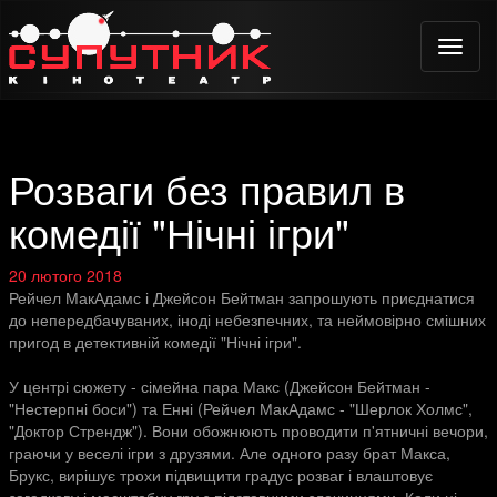
Toggle
naviga
Розваги без правил в
комедії "Нічні ігри"
20 лютого 2018
Рейчел МакАдамс і Джейсон Бейтман запрошують приєднатися
до непередбачуваних, іноді небезпечних, та неймовірно смішних
пригод в детективній комедії "Нічні ігри".
У центрі сюжету - сімейна пара Макс (Джейсон Бейтман -
"Нестерпні боси") та Енні (Рейчел МакАдамс - "Шерлок Холмс",
"Доктор Стрендж"). Вони обожнюють проводити п'ятничні вечори,
граючи у веселі ігри з друзями. Але одного разу брат Макса,
Брукс, вирішує трохи підвищити градус розваг і влаштовує