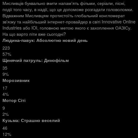
Мисливців буквально вчити напам'ять фільми, серіали, пісні,
події того часу, в надії, що це допоможе розгадати головоломки.
Відважним Мисливцям протистоїть глобальний конгломерат
зв'язку та найбільший інтернет-провайдер в світі Innovative Online
Industries або IOI, головною метою якого є захоплення ОАЗІСу.
На що варто піти вже сьогодні?
Людина-павук: Абсолютно новий день
223
57%
Щенячий патруль: Динофільм
35
9%
Морозивник
17
4%
Мотор Сіті
9
2%
Кузьма: Страшно веселий
46
12%