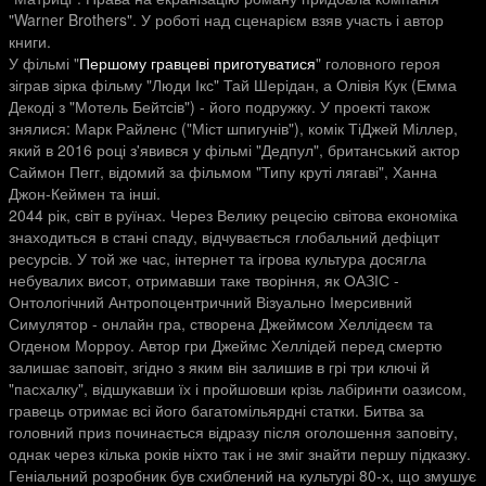
"Warner Brothers". У роботі над сценарієм взяв участь і автор
книги.
У фільмі "
Першому гравцеві приготуватися
" головного героя
зіграв зірка фільму "Люди Ікс" Тай Шерідан, а Олівія Кук (Емма
Декоді з "Мотель Бейтсів") - його подружку. У проекті також
знялися: Марк Райленс ("Міст шпигунів"), комік ТіДжей Міллер,
який в 2016 році з'явився у фільмі "Дедпул", британський актор
Саймон Пегг, відомий за фільмом "Типу круті лягаві", Ханна
Джон-Кеймен та інші.
2044 рік, світ в руїнах. Через Велику рецесію світова економіка
знаходиться в стані спаду, відчувається глобальний дефіцит
ресурсів. У той же час, інтернет та ігрова культура досягла
небувалих висот, отримавши таке творіння, як ОАЗІС -
Онтологічний Антропоцентричний Візуально Імерсивний
Симулятор - онлайн гра, створена Джеймсом Хеллідеєм та
Огденом Морроу. Автор гри Джеймс Хеллідей перед смертю
залишає заповіт, згідно з яким він залишив в грі три ключі й
"пасхалку", відшукавши їх і пройшовши крізь лабіринти оазисом,
гравець отримає всі його багатомільярдні статки. Битва за
головний приз починається відразу після оголошення заповіту,
однак через кілька років ніхто так і не зміг знайти першу підказку.
Геніальний розробник був схиблений на культурі 80-х, що змушує