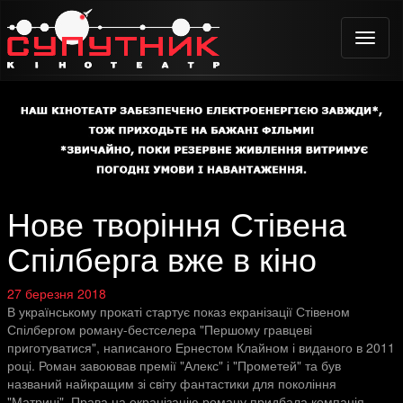
Toggle
naviga
Нове творіння Стівена
Спілберга вже в кіно
27 березня 2018
В українському прокаті стартує показ екранізації Стівеном
Спілбергом роману-бестселера "Першому гравцеві
приготуватися", написаного Ернестом Клайном і виданого в 2011
році. Роман завоював премії "Алекс" і "Прометей" та був
названий найкращим зі світу фантастики для покоління
"Матриці". Права на екранізацію роману придбала компанія