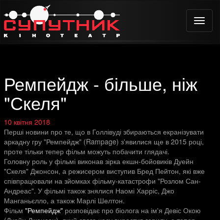
Toggle
naviga
Ремпейдж - більше, ніж
"Скеля"
10 квітня 2018
Перші новини про те, що в Голлівуді збираються екранізувати
аркадну гру "Ремпейдж" (Rampage) з'явилися ще в 2015 році,
проте тільки тепер фільм можуть побачити глядачі.
Головну роль у фільмі виконав зірка екшн-бойовиків Дуейн
"Скеля" Джонсон, а режисером виступив Бред Пейтон, які вже
співпрацювали на зйомках фільму-катастрофи "Розлом Сан-
Андреас". У фільмі також знялися Наомі Харріс, Джо
Манганьєлло, а також Марлі Шелтон.
Фільм
"Ремпейдж"
розповідає про біолога на ім'я Девіс Окою