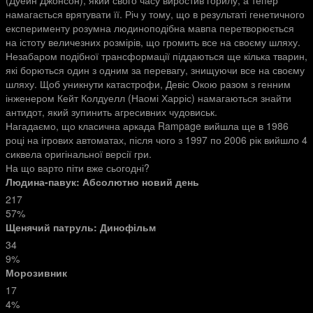
(Дуейн Джонсон), який свого часу виростив горилу, а тепер
намагається врятувати її. Річ у тому, що в результаті генетичного
експерименту розумна людиноподібна мавпа перетворюється
на істоту величезних розмірів, що громить все на своєму шляху.
Незабаром подібної трансформації піддаються ще кілька тварин,
які борються один з одним за перевагу, знищуючи все на своєму
шляху. Щоб уникнути катастрофи, Девіс Окою разом з генним
інженером Кейт Колдуелл (Наомі Харріс) намагаються знайти
антидот, який зупинить агресивних чудовиськ.
Нагадаємо, що класична аркада Rampage вийшла ще в 1986
році на ігрових автоматах, після чого з 1997 по 2006 рік вийшло 4
сиквела оригінальної версії гри.
На що варто піти вже сьогодні?
Людина-павук: Абсолютно новий день
217
57%
Щенячий патруль: Динофільм
34
9%
Морозивник
17
4%