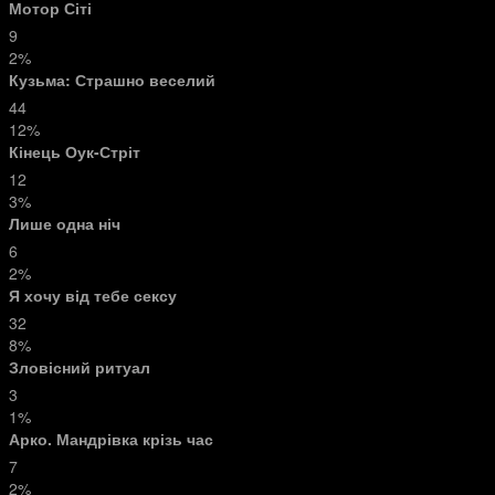
Мотор Сіті
9
2%
Кузьма: Страшно веселий
44
12%
Кінець Оук-Стріт
12
3%
Лише одна ніч
6
2%
Я хочу від тебе сексу
32
8%
Зловісний ритуал
3
1%
Арко. Мандрівка крізь час
7
2%