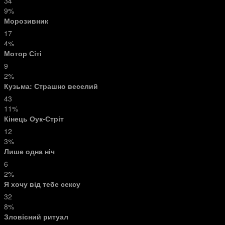
34
9%
Морозивник
17
4%
Мотор Сіті
9
2%
Кузьма: Страшно веселий
43
11%
Кінець Оук-Стріт
12
3%
Лише одна ніч
6
2%
Я хочу від тебе сексу
32
8%
Зловісний ритуал