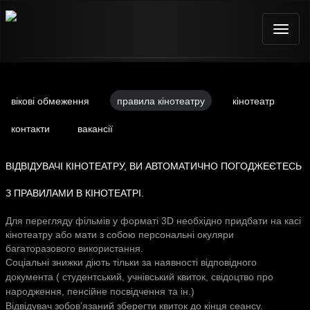
Toggle
naviga
вікові обмеження
правила кінотеатру
кінотеатр
контакти
вакансії
ВІДВІДУВАЧІ КІНОТЕАТРУ, ВИ АВТОМАТИЧНО ПОГОДЖЕЄТЕСЬ
З ПРАВИЛАМИ В КІНОТЕАТРІ.
Для перегляду фільмів у форматі 3
D
необхідно придбати на касі
кінотеатру або мати з собою персональні окуляри
багаторазового використання.
Соціальні знижки діють тільки за наявності відповідного
документа ( студентський, учнівський квиток, свідоцтво про
народження, пенсійне посвідчення та ін.)
Відвідувач зобов’язаний зберегти квиток до кінця сеансу.