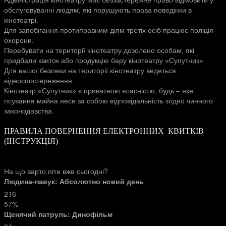
Адміністрація кінотеатру має беззастережне право відмовити у
обслуговуванні людям, які порушують права поведінки в
кінотеатрі.
Для запобігання протиправним діям третіх осіб працює поліція-
охорони.
Перебувати на території кінотеатру дозолено особам, які
придбали квиток або продукцію бару кінотеатру «Супутник»
Для вашої безпеки на території кінотеатру ведеться
відеоспостереження.
Кінотеатр «Супутник» є приватною власністю, будь – яке
псування майна несе за собою відповідальність згідно чинного
законодавства.
ПРАВИЛА ПОВЕРНЕННЯ ЕЛЕКТРОННИХ КВИТКІВ
(ІНСТРУКЦІЯ)
На що варто піти вже сьогодні?
Людина-павук: Абсолютно новий день
216
57%
Щенячий патруль: Динофільм